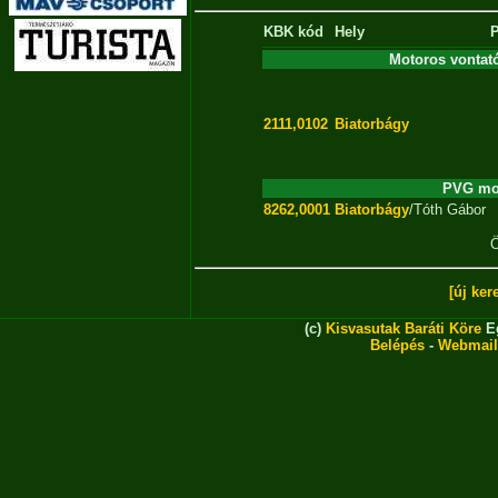
KBK kód
Hely
Motoros vontat
2111,0102
Biatorbágy
PVG mot
8262,0001
Biatorbágy
/Tóth Gábor
Ö
[új ker
(c)
Kisvasutak Baráti Köre
Eg
Belépés
-
Webmail