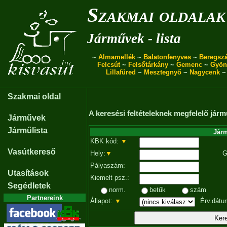
Szakmai oldalak
Járművek - lista
~
Almamellék
~
Balatonfenyves
~
Beregszá
Felcsút
~
Felsőtárkány
~
Gemenc
~
Gyön
Lillafüred
~
Mesztegnyő
~
Nagycenk
Szakmai oldal
A keresési feltételeknek megfelelő járm
Járművek
Járműlista
Járm
KBK kód:
▼
Vasútkereső
Hely:
▼
G
Pályaszám:
Utasítások
Kiemelt psz.:
Segédletek
norm.
betűk
szám
Partnereink
Állapot:
▼
Érv.dátu