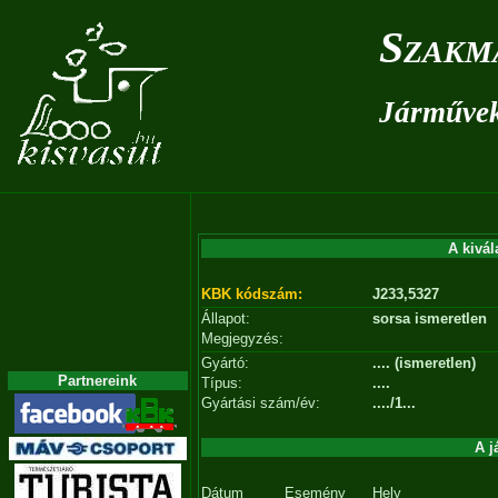
Szakm
Járművek 
A kivál
KBK kódszám:
J233,5327
Állapot:
sorsa ismeretlen
Megjegyzés:
Gyártó:
.... (ismeretlen)
Partnereink
Típus:
....
Gyártási szám/év:
..../1...
A j
Dátum
Esemény
Hely