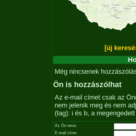
[új keresé
Ho
Még nincsenek hozzászólá
Ön is hozzászólhat
Az e-mail címet csak az Önn
nem jelenik meg és nem ad
(tag): i és b, a megengedet
Az Ön neve:
E-mail címe: