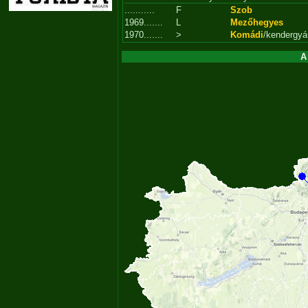
...........
F
Szob
1969.......
L
Mezőhegyes
1970.......
>
Komádi
/kendergyá
A