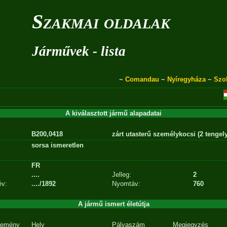
Szakmai oldalak
Járművek - lista
~
Comandau
~
Nyíregyháza
~
Szo
A kiválasztott jármű alapadatai
B200,0418
zárt utasterű személykocsi (2 tengel
sorsa ismeretlen
FR
....
Jelleg:
2
év:
..../1892
Nyomtáv:
760
A jármű ismert életútja
emény
Hely
Pályaszám
Megjegyzés