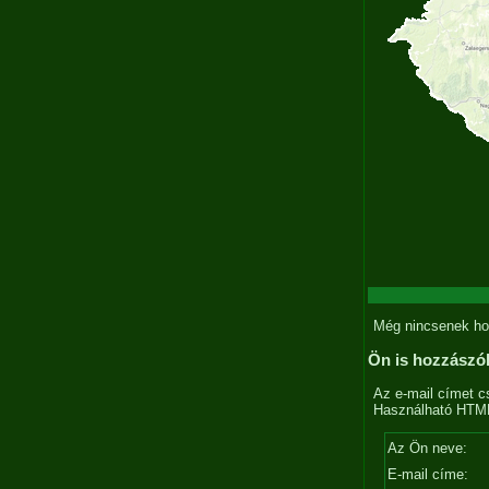
Még nincsenek ho
Ön is hozzászó
Az e-mail címet c
Használható HTML 
Az Ön neve:
E-mail címe: