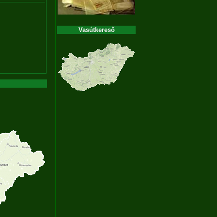
Vasútkereső