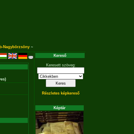
b-Nagybörzsöny
~
Kereső
Keresett szöveg:
yes)
Részletes képkereső
Képtár