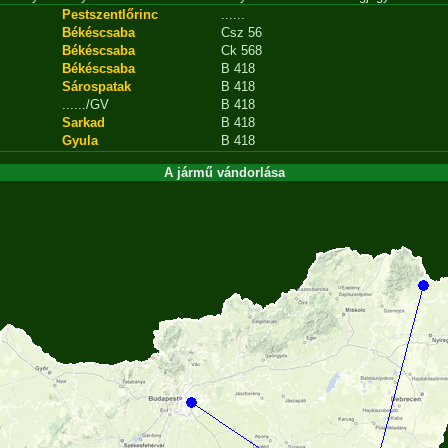
Pestszentlőrinc
......
Békéscsaba
Csz 56
Békéscsaba
Ck 568
Békéscsaba
B 418
Sárospatak
B 418
....../GV
B 418
Sarkad
B 418
Gyula
B 418
A jármű vándorlása