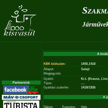
Szakm
Járművek 
A kivál
KBK kódszám:
1450,1418
Állapot:
Selejt
Megjegyzés:
Gyártó:
Kr.L (Krauss, Linz
Partnereink
Típus:
....
Gyártási szám/év:
1418/1926
A j
Dátum
Esemény
Hely