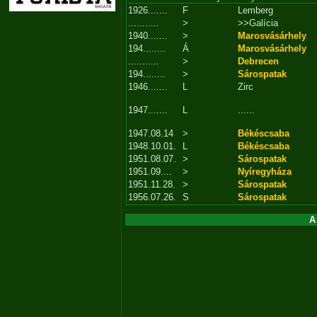
1926.......
F
Lemberg
...........
>
>>Galícia
1940.......
>
Marosvásárhely
194........
Á
Marosvásárhely
...........
>
Debrecen
194........
>
Sárospatak
1946.......
L
Zirc
1947.......
L
......
1947.08.14
>
Békéscsaba
1948.10.01.
L
Békéscsaba
1951.08.07.
>
Sárospatak
1951.09....
>
Nyíregyháza
1951.11.28.
>
Sárospatak
1956.07.26.
S
Sárospatak
A