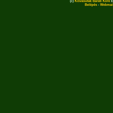
(c)
Kisvasutak Baráti Köre
E
Belépés
-
Webmai