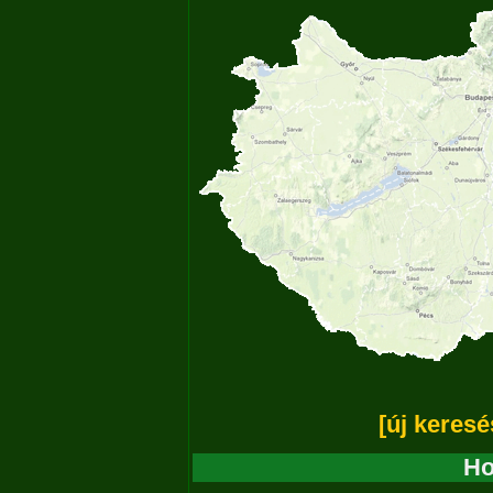
[új keresé
Ho