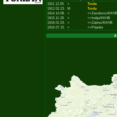
1911.12.05.
>
Torda
1912.02.23.
M
Torda
1914.10.08.
>
>>Zavidovici/KKH
1915.11.28.
>
>>Indija/KKHB
1916.01.03.
>
>>Zabrez/KKHB
1916.07.15.
>
>>Prijedor
A