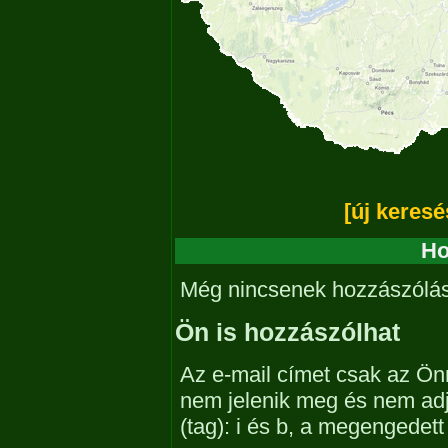
[új keresé
Ho
Még nincsenek hozzászólá
Ön is hozzászólhat
Az e-mail címet csak az Önn
nem jelenik meg és nem ad
(tag): i és b, a megengedet