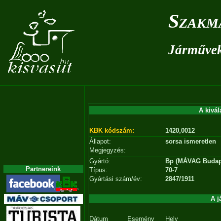
Szakm
Járművek 
A kivál
KBK kódszám:
1420,0012
Állapot:
sorsa ismeretlen
Megjegyzés:
Gyártó:
Bp (MÁVAG Budap
Partnereink
Típus:
70-7
Gyártási szám/év:
2847/1911
A j
Dátum
Esemény
Hely