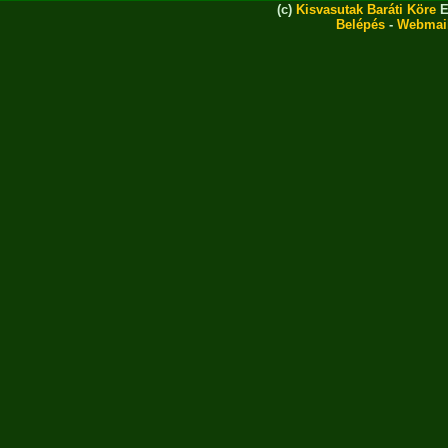
(c)
Kisvasutak Baráti Köre
E
Belépés
-
Webmai