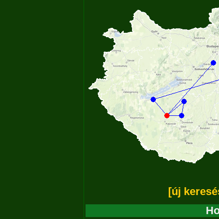
[új keresé
Ho