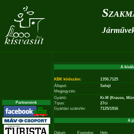
Szakm
Járművek 
A kivál
KBK kódszám:
1350,7125
Állapot:
Selejt
Megjegyzés:
Gyártó:
Kr.M (Krauss, Mü
Partnereink
Típus:
27ci
Gyártási szám/év:
7125/1916
A j
Dátum
Esemény
Hely