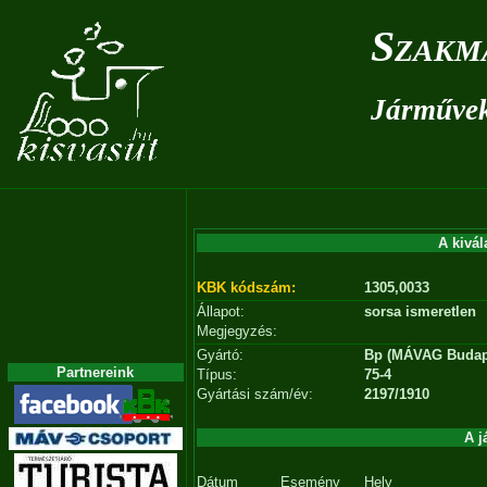
Szakm
Járművek 
A kivál
KBK kódszám:
1305,0033
Állapot:
sorsa ismeretlen
Megjegyzés:
Gyártó:
Bp (MÁVAG Budap
Partnereink
Típus:
75-4
Gyártási szám/év:
2197/1910
A j
Dátum
Esemény
Hely