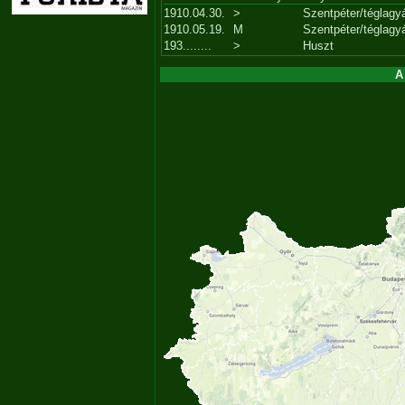
1910.04.30.
>
Szentpéter/téglagy
1910.05.19.
M
Szentpéter/téglagy
193........
>
Huszt
A