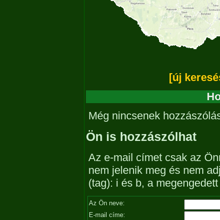
[új keresé
Ho
Még nincsenek hozzászólá
Ön is hozzászólhat
Az e-mail címet csak az Önn
nem jelenik meg és nem ad
(tag): i és b, a megengedet
Az Ön neve:
E-mail címe: