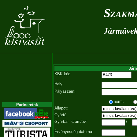
Szakm
Járművek 
Járm
KBK kód:
Hely:
Pályaszám:
norm.
Partnereink
Állapot:
Gyártó:
Gyártási szám/év:
/
Érvényesség dátuma: