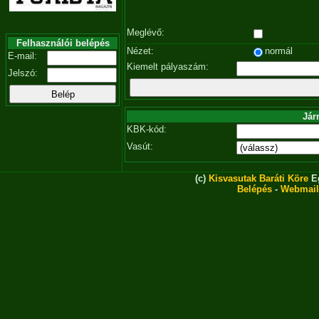
Meglévő:
Felhasználói belépés
Nézet:
normál
E-mail:
Kiemelt pályaszám:
Jelszó:
Jár
KBK-kód:
Vasút:
(c)
Kisvasutak Baráti Köre
Eg
Belépés
-
Webmail