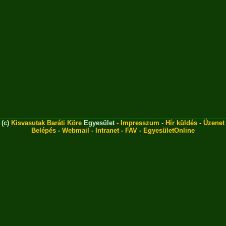
(c)
Kisvasutak Baráti Köre
Egyesület -
Impresszum
-
Hír küldés
-
Üzenet
Belépés
-
Webmail
-
Intranet
-
FAV
-
EgyesületOnline