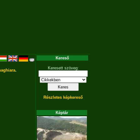
Kereső
Keresett szöveg:
aghiara
.
Részletes képkereső
Képtár