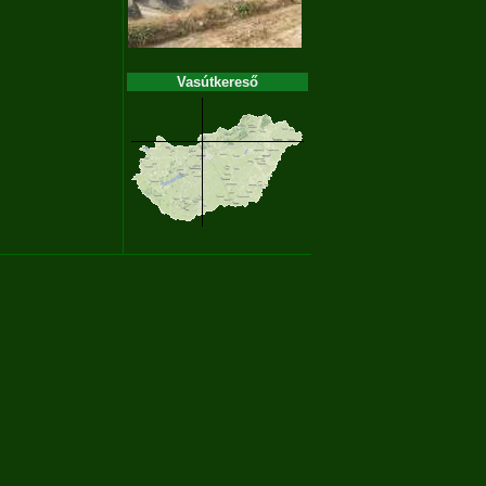
Vasútkereső