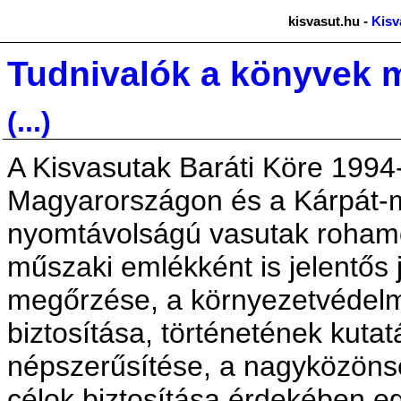
kisvasut.hu -
Kisv
Tudnivalók a könyvek 
(...)
A Kisvasutak Baráti Köre 1994
Magyarországon és a Kárpát
nyomtávolságú vasutak roham
műszaki emlékként is jelentős
megőrzése, a környezetvédelm
biztosítása, történetének kuta
népszerűsítése, a nagyközönsé
célok biztosítása érdekében e