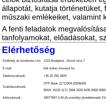
állapotát, kutatja történetüket
műszaki emlékeiket, valamint 
A fenti feladatok megvalósítá
tanfolyamokat, előadásokat, s
Elérhetőség
Székhely és levelezési cím:
1222 Budapest, József utca 7.
E-mail:
kbk kukac kisvasut.hu
Telefonszámunk:
+36 20 256 3825
OTP Bank 11712004-20206435
Számlaszámunk:
IBAN: HU33 1171 2004 2020 6435 0000 0000
Adószámunk:
18077847-2-43 (A személyi jövedelemadó 1%-