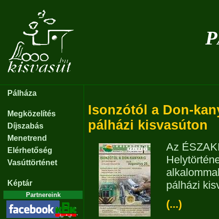
P
Pálháza
Isonzótól a Don-kany
Megközelítés
pálházi kisvasúton
Díjszabás
Menetrend
Az ÉSZAKER
Elérhetőség
Helytörténe
Vasúttörténet
alkalomma
Képtár
pálházi ki
Partnereink
(...)