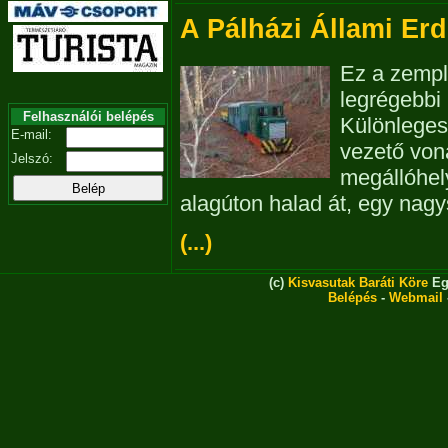
A Pálházi Állami Erd
Ez a zempl
legrégebbi
Felhasználói belépés
Különleges
E-mail:
vezető von
Jelszó:
megállóhely
alagúton halad át, egy nagy
(...)
(c)
Kisvasutak Baráti Köre
Eg
Belépés
-
Webmail