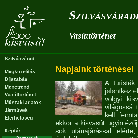
Szilvásvárad
Vasúttörténet
Szilvásvárad
Napjaink történései
Megközelítés
Díjszabás
A turistá
Menetrend
jelentkezt
Vasúttörténet
völgyi kis
Műszaki adatok
világossá 
Járművek
kell fennt
Elérhetőség
ekkor a kisvasút ügyintézőj
sok utánajárással elérte
Képtár