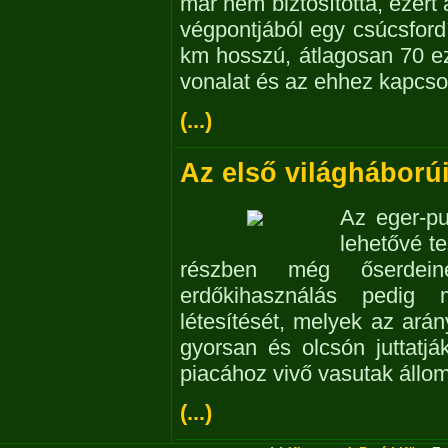
már nem biztosította, ezért
végpontjából egy csúcsford
km hosszú, átlagosan 70 e
vonalat és az ehhez kapcsol
(...)
Az első világháború
Az eger-pu
lehetővé t
részben még őserdeine
erdőkihasználás pedig 
létesítését, melyek az ará
gyorsan és olcsón juttatjá
piacához vivő vasutak állo
(...)