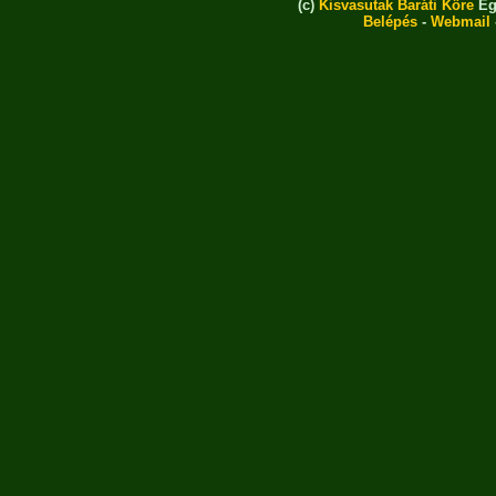
(c)
Kisvasutak Baráti Köre
Eg
Belépés
-
Webmail