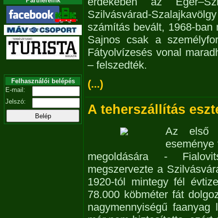
érdekében az Eger–Szi
Partnereink
Szilvásvárad-Szalajkavölgy
számítás bevált, 1968-ban 
Sajnos csak a személyfor
Fátyolvízesés vonal maradha
– felszedték.
Felhasználói belépés
(...)
E-mail:
Jelszó:
A teherszállítás esz
Az első v
eseménye v
megoldására - Fialovit
megszervezte a Szilvásvár
1920-tól mintegy fél évti
78.000 köbméter fát dolgoz
nagymennyiségű faanyag le