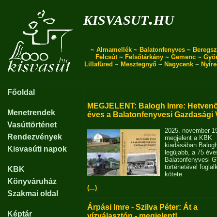
kisvasut.hu
~
Almamellék
~
Balatonfenyves
~
Beregsz
Felcsút
~
Felsőtárkány
~
Gemenc
~
Gyö
Lillafüred
~
Mesztegnyő
~
Nagycenk
~
Nyír
Főoldal
MEGJELENT: Balogh Imre: Hetvenö
Menetrendek
éves a Balatonfenyvesi Gazdasági 
Vasúttörténet
2025. november 1
Rendezvények
megjelent a KBK
kiadásában Balog
Kisvasúti napok
legújabb, a 75 éve
Balatonfenyvesi 
történetével fogla
KBK
kötete.
Könyváruház
(...)
Szakmai oldal
Árpási Imre - Szilva Péter: Át a
Képtár
vízválasztón - megjelent!