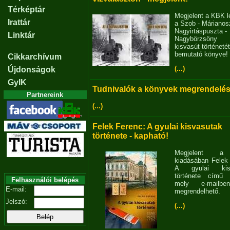
Térképtár
Megjelent a KBK l
Irattár
a Szob - Márianosz
Nagyirtáspuszta -
Linktár
Nagybörzsöny
kisvasút történetét
bemutató könyve!
Cikkarchívum
(...)
Újdonságok
GyIK
Tudnivalók a könyvek megrendelés
Partnereink
(...)
Felek Ferenc: A gyulai kisvasutak
története - kapható!
Megjelent 
kiadásában Felek
A gyulai kisv
története című 
Felhasználói belépés
mely e-mailb
E-mail:
megrendelhető.
Jelszó:
(...)