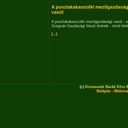
A pusztakakasszéki mezőgazdaság
vasút
A pusztakakasszéki mezőgazdasági vasút - a
Szegvári Gazdasági Vasút ősének - rövid tört
(...)
(c)
Kisvasutak Baráti Köre
E
Belépés
-
Webmai