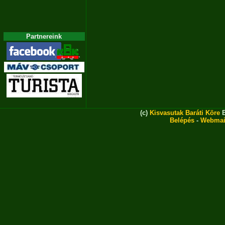
Partnereink
(c)
Kisvasutak Baráti Köre
E
Belépés
-
Webmai