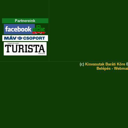
Partnereink
(c)
Kisvasutak Baráti Köre
E
Belépés
-
Webmai