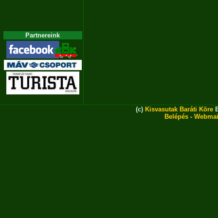
Partnereink
(c)
Kisvasutak Baráti Köre
E
Belépés
-
Webmai