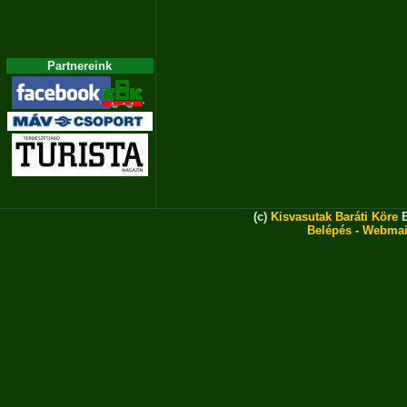
Partnereink
(c)
Kisvasutak Baráti Köre
E
Belépés
-
Webmai