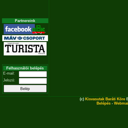
Partnereink
Felhasználói belépés
E-mail:
Jelszó:
(c)
Kisvasutak Baráti Köre
E
Belépés
-
Webmai