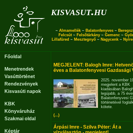
kisvasut.hu
~
Almamellék
~
Balatonfenyves
~
Beregsz
Felcsút
~
Felsőtárkány
~
Gemenc
~
Gyö
Lillafüred
~
Mesztegnyő
~
Nagycenk
~
Nyír
Főoldal
MEGJELENT: Balogh Imre: Hetvenö
Menetrendek
éves a Balatonfenyvesi Gazdasági 
Vasúttörténet
2025. november 1
Rendezvények
megjelent a KBK
kiadásában Balog
Kisvasúti napok
legújabb, a 75 éve
Balatonfenyvesi 
történetével fogla
KBK
kötete.
Könyváruház
(...)
Szakmai oldal
Árpási Imre - Szilva Péter: Át a
Képtár
vízválasztón - megjelent!