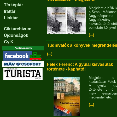
Térképtár
Megjelent a KBK l
Irattár
a Szob - Márianosz
Nagyirtáspuszta -
Linktár
Nagybörzsöny
kisvasút történetét
bemutató könyve!
Cikkarchívum
(...)
Újdonságok
GyIK
Tudnivalók a könyvek megrendelés
Partnereink
(...)
Felek Ferenc: A gyulai kisvasutak
története - kapható!
Megjelent 
kiadásában Felek
A gyulai kisv
története című 
mely e-mailb
megrendelhető.
(...)