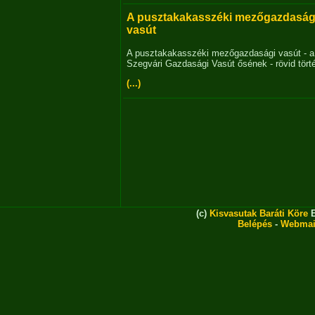
A pusztakakasszéki mezőgazdaság
vasút
A pusztakakasszéki mezőgazdasági vasút - a
Szegvári Gazdasági Vasút ősének - rövid tört
(...)
(c)
Kisvasutak Baráti Köre
E
Belépés
-
Webmai