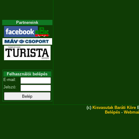
Partnereink
Felhasználói belépés
E-mail:
Jelszó:
(c)
Kisvasutak Baráti Köre
E
Belépés
-
Webmai