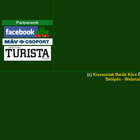
Partnereink
(c)
Kisvasutak Baráti Köre
E
Belépés
-
Webmai