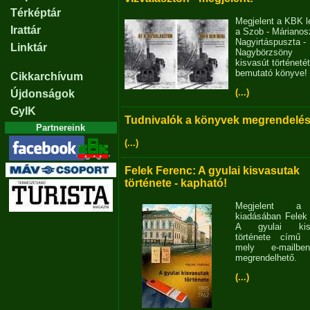
Térképtár
Megjelent a KBK l
Irattár
a Szob - Márianosz
Nagyirtáspuszta -
Linktár
Nagybörzsöny
kisvasút történetét
bemutató könyve!
Cikkarchívum
(...)
Újdonságok
GyIK
Tudnivalók a könyvek megrendelés
Partnereink
(...)
Felek Ferenc: A gyulai kisvasutak
története - kapható!
Megjelent 
kiadásában Felek
A gyulai kisv
története című 
mely e-mailb
megrendelhető.
(...)