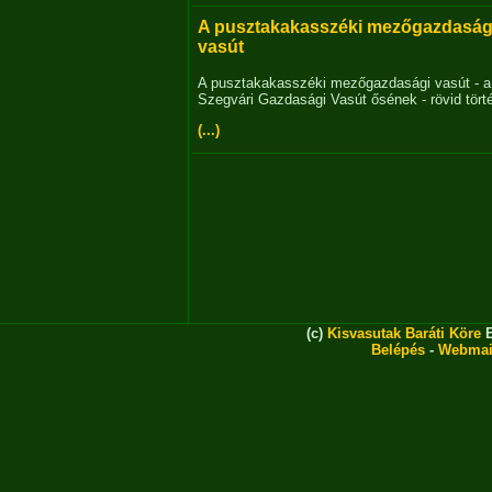
A pusztakakasszéki mezőgazdaság
vasút
A pusztakakasszéki mezőgazdasági vasút - a
Szegvári Gazdasági Vasút ősének - rövid tört
(...)
(c)
Kisvasutak Baráti Köre
E
Belépés
-
Webmai