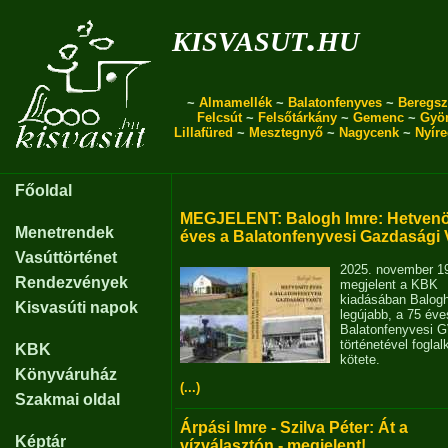
kisvasut.hu
~
Almamellék
~
Balatonfenyves
~
Beregsz
Felcsút
~
Felsőtárkány
~
Gemenc
~
Gyö
Lillafüred
~
Mesztegnyő
~
Nagycenk
~
Nyír
Főoldal
MEGJELENT: Balogh Imre: Hetvenö
Menetrendek
éves a Balatonfenyvesi Gazdasági 
Vasúttörténet
2025. november 1
Rendezvények
megjelent a KBK
kiadásában Balog
Kisvasúti napok
legújabb, a 75 éve
Balatonfenyvesi 
történetével fogla
KBK
kötete.
Könyváruház
(...)
Szakmai oldal
Árpási Imre - Szilva Péter: Át a
Képtár
vízválasztón - megjelent!