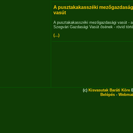
A pusztakakasszéki mezőgazdaság
vasút
A pusztakakasszéki mezőgazdasági vasút - a
Szegvári Gazdasági Vasút ősének - rövid tört
(...)
(c)
Kisvasutak Baráti Köre
E
Belépés
-
Webmai