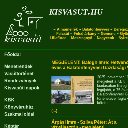
kisvasut.hu
~
Almamellék
~
Balatonfenyves
~
Beregsz
Felcsút
~
Felsőtárkány
~
Gemenc
~
Gyö
Lillafüred
~
Mesztegnyő
~
Nagycenk
~
Nyír
Főoldal
MEGJELENT: Balogh Imre: Hetvenö
Menetrendek
éves a Balatonfenyvesi Gazdasági 
Vasúttörténet
2025. november 1
Rendezvények
megjelent a KBK
kiadásában Balog
Kisvasúti napok
legújabb, a 75 éve
Balatonfenyvesi 
történetével fogla
KBK
kötete.
Könyváruház
(...)
Szakmai oldal
Árpási Imre - Szilva Péter: Át a
Képtár
vízválasztón - megjelent!