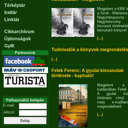
Térképtár
Megjelent a KBK l
Irattár
a Szob - Márianosz
Nagyirtáspuszta -
Linktár
Nagybörzsöny
kisvasút történetét
bemutató könyve!
Cikkarchívum
(...)
Újdonságok
GyIK
Tudnivalók a könyvek megrendelés
Partnereink
(...)
Felek Ferenc: A gyulai kisvasutak
története - kapható!
Megjelent 
kiadásában Felek
A gyulai kisv
története című 
Felhasználói belépés
mely e-mailb
E-mail:
megrendelhető.
Jelszó:
(...)