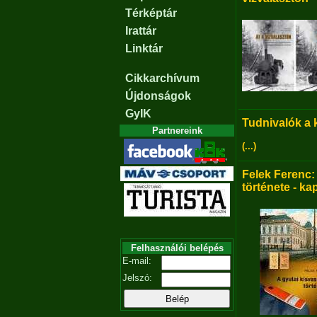
Térképtár
Irattár
Linktár
Cikkarchívum
Újdonságok
GyIK
Tudnivalók a
Partnereink
(...)
Felek Ferenc:
története - ka
Felhasználói belépés
E-mail:
Jelszó: