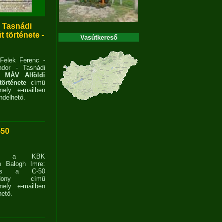
- Tasnádi
 története -
Vasútkereső
 Felek Ferenc -
dor - Tasnádi
 MÁV Alföldi
története
című
ely e-mailben
delhető.
-50
ent a KBK
n Balogh Imre:
ves a C-50
zdony című
ely e-mailben
ető.