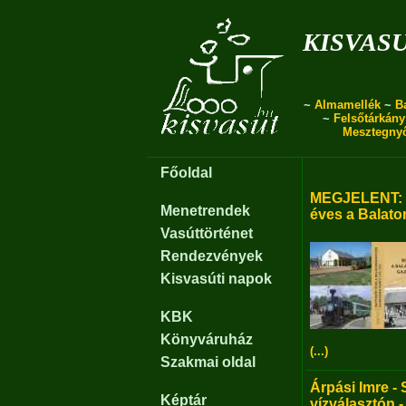
kisvas
~
Almamellék
~
B
~
Felsőtárkány
Mesztegny
Főoldal
MEGJELENT: B
Menetrendek
éves a Balato
Vasúttörténet
Rendezvények
Kisvasúti napok
KBK
Könyváruház
(...)
Szakmai oldal
Árpási Imre - 
Képtár
vízválasztón -