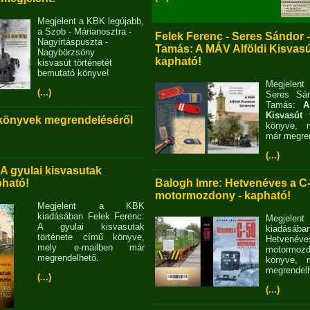
Megjelent a KBK legújabb,
a Szob - Márianosztra -
Felek Ferenc - Seres Sándor 
Nagyirtáspuszta -
Tamás: A MÁV Alföldi Kisvasút
Nagybörzsöny
kapható!
kisvasút történetét
bemutató könyve!
Megjelent
(...)
Seres Sán
Tamás:
A
Kisvasút 
 könyvek megrendeléséről
könyve, m
már megren
(...)
 A gyulai kisvasutak
pható!
Balogh Imre: Hetvenéves a C
motormozdony - kapható!
Megjelent a KBK
kiadásában Felek Ferenc:
Megjel
A gyulai kisvasutak
kiadásába
története című könyve,
Hetvené
mely e-mailben már
motormo
megrendelhető.
könyve, m
megrendelh
(...)
(...)