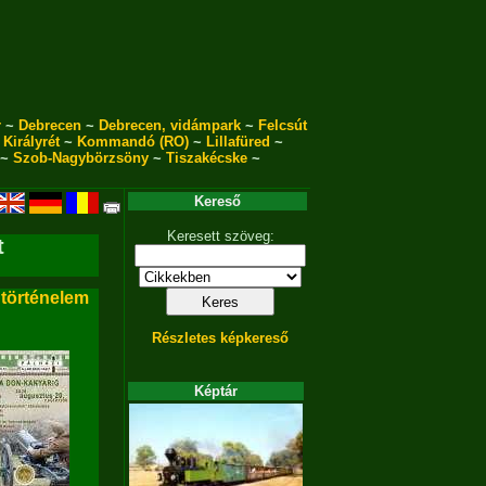
r
~
Debrecen
~
Debrecen, vidámpark
~
Felcsút
~
Királyrét
~
Kommandó (RO)
~
Lillafüred
~
~
Szob-Nagybörzsöny
~
Tiszakécske
~
Kereső
Keresett szöveg:
t
 történelem
Részletes képkereső
Képtár