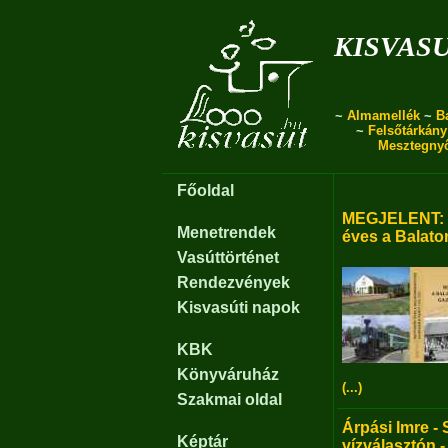
kisvas
~
Almamellék
~
B
~
Felsőtárkány
Mesztegny
Főoldal
MEGJELENT: B
Menetrendek
éves a Balato
Vasúttörténet
Rendezvények
Kisvasúti napok
KBK
Könyváruház
(...)
Szakmai oldal
Árpási Imre - 
Képtár
vízválasztón -