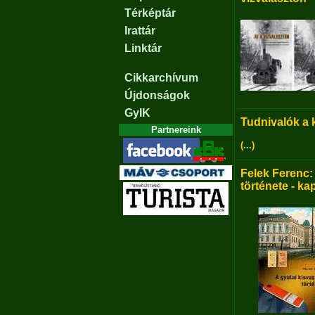
Térképtár
Irattár
Linktár
Cikkarchívum
Újdonságok
GyIK
Tudnivalók a
Partnereink
(...)
Felek Ferenc:
története - ka