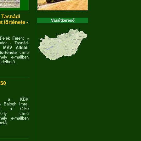
- Tasnádi
Vasútkereső
 története -
 Felek Ferenc -
dor - Tasnádi
 MÁV Alföldi
története
című
ely e-mailben
delhető.
-50
ent a KBK
n Balogh Imre:
ves a C-50
zdony című
ely e-mailben
ető.