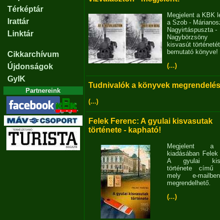
Térképtár
Megjelent a KBK l
Irattár
a Szob - Márianosz
Nagyirtáspuszta -
Linktár
Nagybörzsöny
kisvasút történetét
bemutató könyve!
Cikkarchívum
(...)
Újdonságok
GyIK
Tudnivalók a könyvek megrendelés
Partnereink
(...)
Felek Ferenc: A gyulai kisvasutak
története - kapható!
Megjelent 
kiadásában Felek
A gyulai kisv
története című 
mely e-mailb
megrendelhető.
(...)