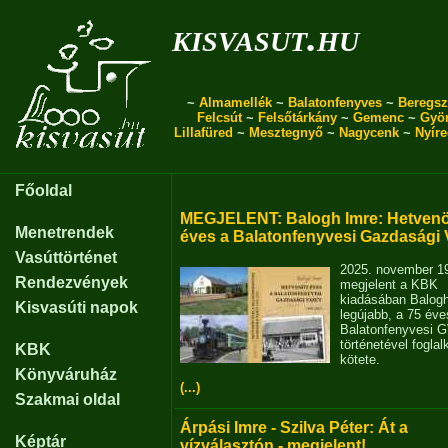
kisvasut.hu
~
Almamellék
~
Balatonfenyves
~
Beregsz
Felcsút
~
Felsőtárkány
~
Gemenc
~
Gyö
Lillafüred
~
Mesztegnyő
~
Nagycenk
~
Nyír
Főoldal
MEGJELENT: Balogh Imre: Hetvenö
Menetrendek
éves a Balatonfenyvesi Gazdasági 
Vasúttörténet
2025. november 1
Rendezvények
megjelent a KBK
kiadásában Balog
Kisvasúti napok
legújabb, a 75 éve
Balatonfenyvesi 
történetével fogla
KBK
kötete.
Könyváruház
(...)
Szakmai oldal
Árpási Imre - Szilva Péter: Át a
Képtár
vízválasztón - megjelent!