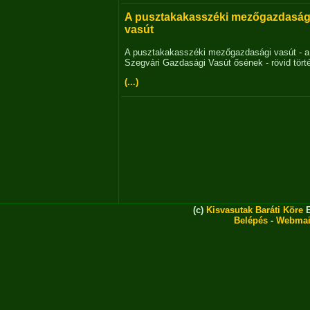
A pusztakakasszéki mezőgazdaság
vasút
A pusztakakasszéki mezőgazdasági vasút - a
Szegvári Gazdasági Vasút ősének - rövid tört
(...)
(c)
Kisvasutak Baráti Köre
E
Belépés
-
Webmai