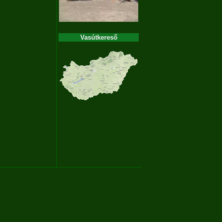
Vasútkereső