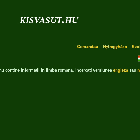
kisvasut.hu
~
Comandau
~
Nyíregyháza
~
Szo
 nu contine informatii in limba romana. Incercati versiunea
engleza
sau
m