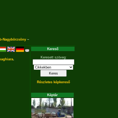
b-Nagybörzsöny
~
Kereső
Keresett szöveg:
aghiara
.
Részletes képkereső
Képtár