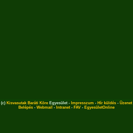
(c)
Kisvasutak Baráti Köre
Egyesület -
Impresszum
-
Hír küldés
-
Üzenet
Belépés
-
Webmail
-
Intranet
-
FAV
-
EgyesületOnline