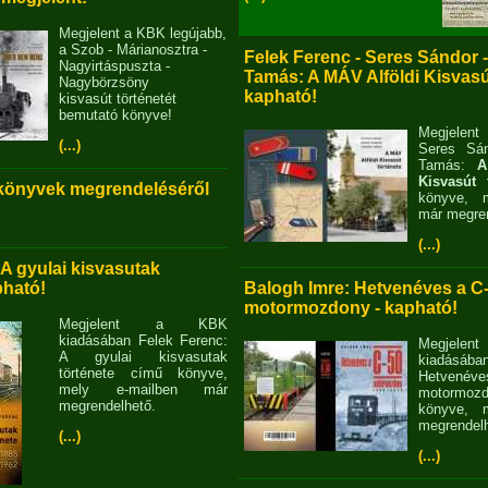
Megjelent a KBK legújabb,
a Szob - Márianosztra -
Felek Ferenc - Seres Sándor 
Nagyirtáspuszta -
Tamás: A MÁV Alföldi Kisvasút
Nagybörzsöny
kapható!
kisvasút történetét
bemutató könyve!
Megjelent
(...)
Seres Sán
Tamás:
A
Kisvasút 
 könyvek megrendeléséről
könyve, m
már megren
(...)
 A gyulai kisvasutak
pható!
Balogh Imre: Hetvenéves a C
motormozdony - kapható!
Megjelent a KBK
kiadásában Felek Ferenc:
Megjel
A gyulai kisvasutak
kiadásába
története című könyve,
Hetvené
mely e-mailben már
motormo
megrendelhető.
könyve, m
megrendelh
(...)
(...)