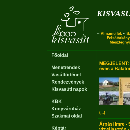
kisvas
~
Almamellék
~
B
~
Felsőtárkány
Mesztegny
Főoldal
MEGJELENT: B
Menetrendek
éves a Balato
Vasúttörténet
Rendezvények
Kisvasúti napok
KBK
Könyváruház
(...)
Szakmai oldal
Árpási Imre - 
Képtár
vízválasztón -