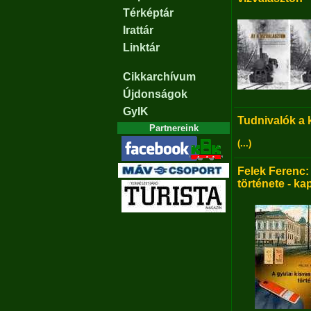
Térképtár
Irattár
Linktár
Cikkarchívum
Újdonságok
GyIK
Tudnivalók a
Partnereink
(...)
Felek Ferenc:
története - ka