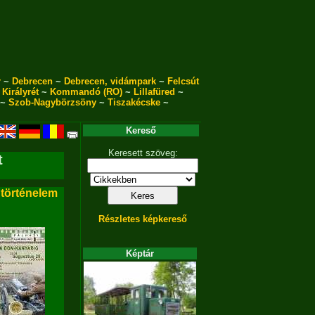
r
~
Debrecen
~
Debrecen, vidámpark
~
Felcsút
~
Királyrét
~
Kommandó (RO)
~
Lillafüred
~
~
Szob-Nagybörzsöny
~
Tiszakécske
~
Kereső
Keresett szöveg:
t
 történelem
Részletes képkereső
Képtár