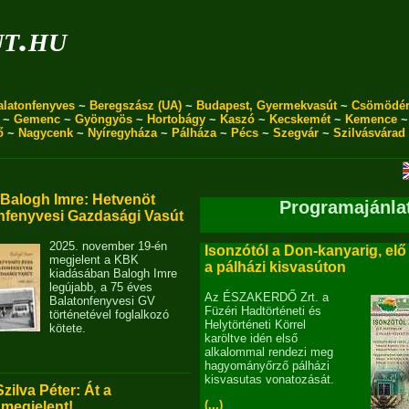
ut.hu
alatonfenyves
~
Beregszász (UA)
~
Budapest, Gyermekvasút
~
Csömödé
~
Gemenc
~
Gyöngyös
~
Hortobágy
~
Kaszó
~
Kecskemét
~
Kemence
ő
~
Nagycenk
~
Nyíregyháza
~
Pálháza
~
Pécs
~
Szegvár
~
Szilvásvárad
alogh Imre: Hetvenöt
Programajánla
nfenyvesi Gazdasági Vasút
2025. november 19-én
Isonzótól a Don-kanyarig, elő
megjelent a KBK
a pálházi kisvasúton
kiadásában Balogh Imre
legújabb, a 75 éves
Az ÉSZAKERDŐ Zrt. a
Balatonfenyvesi GV
Füzéri Hadtörténeti és
történetével foglalkozó
Helytörténeti Körrel
kötete.
karöltve idén első
alkalommal rendezi meg
hagyományőrző pálházi
kisvasutas vonatozását.
Szilva Péter: Át a
(...)
 megjelent!