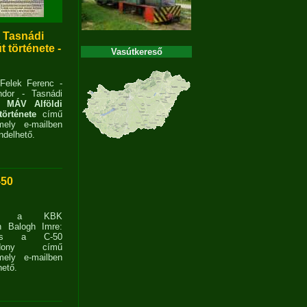
- Tasnádi
 története -
Vasútkereső
 Felek Ferenc -
dor - Tasnádi
 MÁV Alföldi
története
című
ely e-mailben
delhető.
-50
ent a KBK
n Balogh Imre:
ves a C-50
zdony című
ely e-mailben
ető.