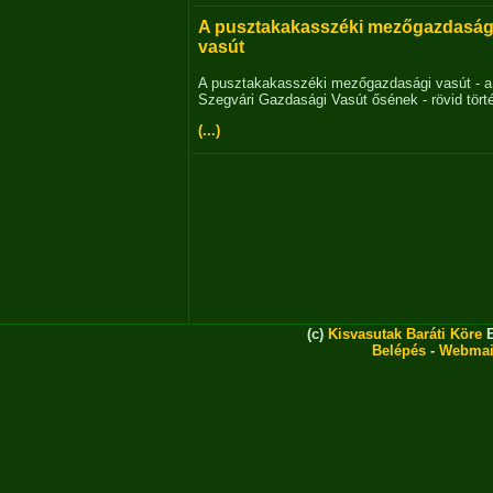
A pusztakakasszéki mezőgazdaság
vasút
A pusztakakasszéki mezőgazdasági vasút - a
Szegvári Gazdasági Vasút ősének - rövid tört
(...)
(c)
Kisvasutak Baráti Köre
E
Belépés
-
Webmai