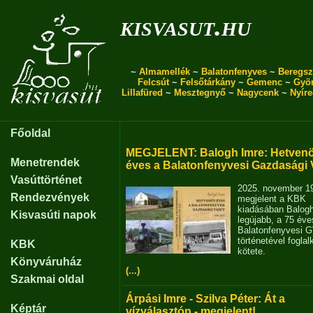
kisvasut.hu
~
Almamellék
~
Balatonfenyves
~
Beregsz
Felcsút
~
Felsőtárkány
~
Gemenc
~
Gyö
Lillafüred
~
Mesztegnyő
~
Nagycenk
~
Nyír
Főoldal
MEGJELENT: Balogh Imre: Hetvenö
Menetrendek
éves a Balatonfenyvesi Gazdasági 
Vasúttörténet
2025. november 1
Rendezvények
megjelent a KBK
kiadásában Balog
Kisvasúti napok
legújabb, a 75 éve
Balatonfenyvesi 
történetével fogla
KBK
kötete.
Könyváruház
(...)
Szakmai oldal
Árpási Imre - Szilva Péter: Át a
Képtár
vízválasztón - megjelent!