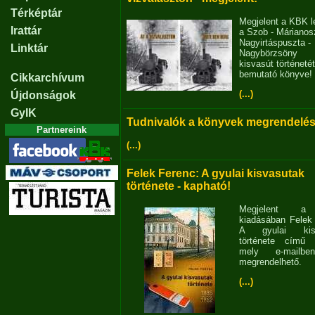
Térképtár
Megjelent a KBK l
Irattár
a Szob - Márianosz
Nagyirtáspuszta -
Linktár
Nagybörzsöny
kisvasút történetét
bemutató könyve!
Cikkarchívum
(...)
Újdonságok
GyIK
Tudnivalók a könyvek megrendelés
Partnereink
(...)
Felek Ferenc: A gyulai kisvasutak
története - kapható!
Megjelent 
kiadásában Felek
A gyulai kisv
története című 
mely e-mailb
megrendelhető.
(...)