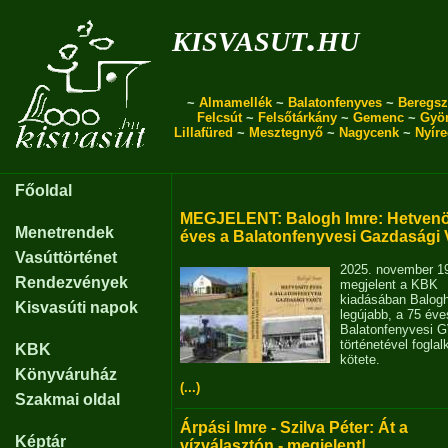
kisvasut.hu
~
Almamellék
~
Balatonfenyves
~
Beregsz
Felcsút
~
Felsőtárkány
~
Gemenc
~
Gyö
Lillafüred
~
Mesztegnyő
~
Nagycenk
~
Nyír
Főoldal
MEGJELENT: Balogh Imre: Hetvenö
Menetrendek
éves a Balatonfenyvesi Gazdasági 
Vasúttörténet
2025. november 1
Rendezvények
megjelent a KBK
kiadásában Balog
Kisvasúti napok
legújabb, a 75 éve
Balatonfenyvesi 
történetével fogla
KBK
kötete.
Könyváruház
(...)
Szakmai oldal
Árpási Imre - Szilva Péter: Át a
Képtár
vízválasztón - megjelent!