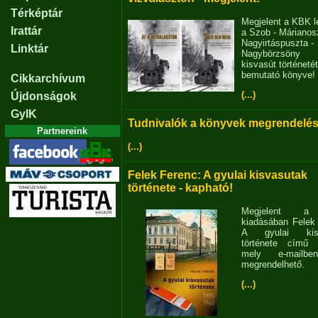
Térképtár
Megjelent a KBK l
Irattár
a Szob - Márianosz
Nagyirtáspuszta -
Linktár
Nagybörzsöny
kisvasút történetét
bemutató könyve!
Cikkarchívum
(...)
Újdonságok
GyIK
Tudnivalók a könyvek megrendelés
Partnereink
(...)
Felek Ferenc: A gyulai kisvasutak
története - kapható!
Megjelent 
kiadásában Felek
A gyulai kisv
története című 
mely e-mailb
megrendelhető.
(...)