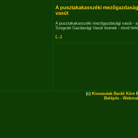
A pusztakakasszéki mezőgazdaság
vasút
A pusztakakasszéki mezőgazdasági vasút - a
Szegvári Gazdasági Vasút ősének - rövid tört
(...)
(c)
Kisvasutak Baráti Köre
E
Belépés
-
Webmai