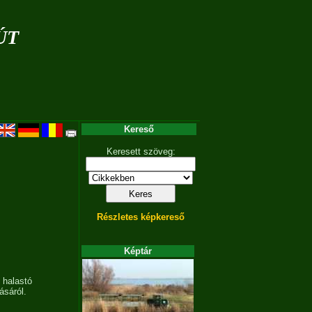
út
Kereső
Keresett szöveg:
Részletes képkereső
Képtár
 halastó
ásáról.