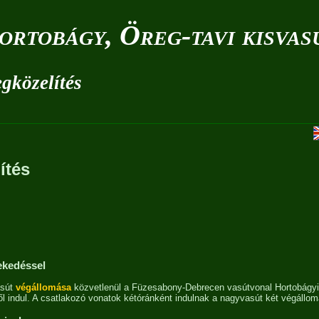
ortobágy, Öreg-tavi kisvas
gközelítés
ítés
ekedéssel
asút
végállomása
közvetlenül a Füzesabony-Debrecen vasútvonal Hortobágyi
l indul. A csatlakozó vonatok kétóránként indulnak a nagyvasút két végállom