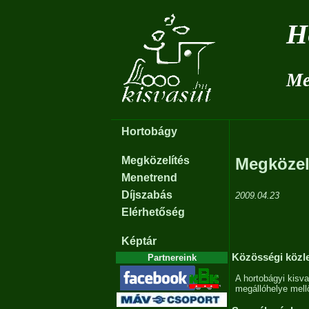
H
Me
Hortobágy
Megközelítés
Megközel
Menetrend
Díjszabás
2009.04.23
Elérhetőség
Képtár
Közösségi közl
Partnereink
A hortobágyi kisv
megállóhelye mellő