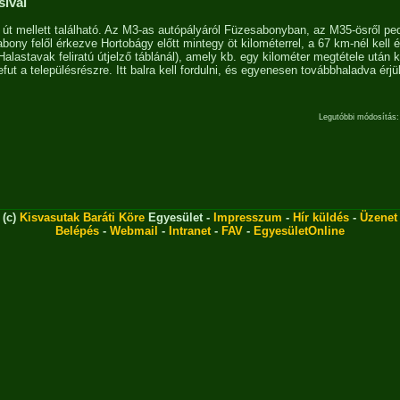
ival
 út mellett található. Az M3-as autópályáról Füzesabonyban, az M35-ösről p
abony felől érkezve Hortobágy előtt mintegy öt kilométerrel, a 67 km-nél kell é
Halastavak feliratú útjelző táblánál), amely kb. egy kilométer megtétele után 
fut a településrészre. Itt balra kell fordulni, és egyenesen továbbhaladva érjü
Legutóbbi módosítás:
(c)
Kisvasutak Baráti Köre
Egyesület -
Impresszum
-
Hír küldés
-
Üzenet
Belépés
-
Webmail
-
Intranet
-
FAV
-
EgyesületOnline