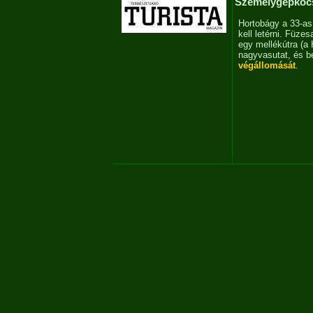
Személygépkocs
Hortobágy a 33-as
kell letérni. Füzes
egy mellékútra (a 
nagyvasutat, és be
végállomását
.