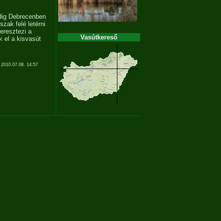
edig Debrecenben
szak felé letérni
keresztezi a
Vasútkereső
k el a kisvasút
 2010.07.08. 14:57