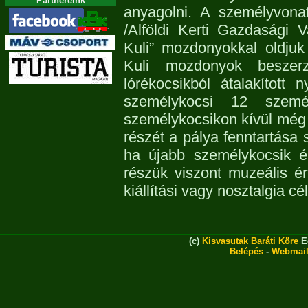
Partnereink
anyagolni. A személyvona
/Alföldi Kerti Gazdasági 
Kuli” mozdonyokkal oldjuk
Kuli mozdonyok beszerz
lórékocsikból átalakított 
személykocsi 12 szemé
személykocsikon kívül még k
részét a pálya fenntartása 
ha újabb személykocsik épí
részük viszont muzeális ér
kiállítási vagy nosztalgia cé
(c)
Kisvasutak Baráti Köre
Eg
Belépés
-
Webmai