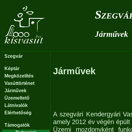
Szegvá
Járművek
Szegvár
Képtár
Járművek
Megközelítés
Vasúttörténet
Járművek
Üzemeltető
Látnivalók
Elérhetőség
A szegvári Kendergyári Vas
amely 2012 év végén épült T
Támogatók
Üzemi mozdonyként funkci