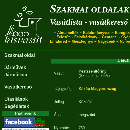
Szakmai oldalak
Vasútlista - vasútkereső
~
Almamellék
~
Balatonfenyves
~
Beregsz
Felcsút
~
Felsőtárkány
~
Gemenc
~
Gyö
Lillafüred
~
Mesztegnyő
~
Nagycenk
~
Nyíre
Szakmai oldal
A kivál
Járművek
Pestszentlőrinc
Vasút:
Járműlista
(Szentlőrinci HÉV)
Vasútkereső
Tájegység:
Közép-Magyarország
Utasítások
Jelleg:
Közcélú
Segédletek
Partnereink
Állapot:
megszűnt
Nyomtáv:
760