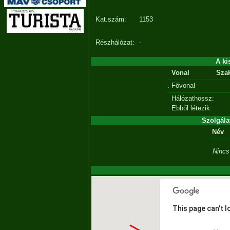
Kat.szám:
1153
Részhálózat:
-
A ki
Vonal
Sza
.
Fővonal
Hálózathossz:
Ebből létezik:
Szolgála
Név
Nincs
This page can't 