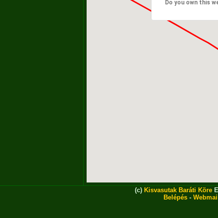
Do you own this w
(c)
Kisvasutak Baráti Köre
E
Belépés
-
Webmai