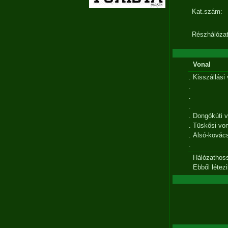
Kat.szám:
Részhálózat
Vonal
.
Kisszállási 
.
.
.
.
Dongókúti v
.
Tüskősi von
.
Alsó-kovács
.
Hálózathos
Ebből létezi