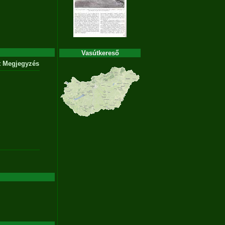
Vasútkereső
t
Megjegyzés