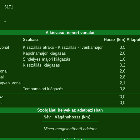
5171
:
-
A kisvasút ismert vonalai
Szakasz
Hossz (km)
Állapo
vonal
Kisszállás átrakó - Kisszállás - Ivánkamajor
8,5
Kápolnamajori kiágazás
2,0
Sindelyes majori kiágazás
1,0
Kisszállási kiágazás
0,2
onal
2,6
al
2,8
gyepi vonal
2,1
Tompamajori kiágazás
0,8
sz:
20,0
k:
0,0
Szolgálati helyek az adatbázisban
Név
Vágányhossz (km)
Nincs megjeleníthető adatsor.