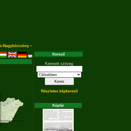
b-Nagybörzsöny
~
Kereső
Keresett szöveg:
Részletes képkereső
Képtár