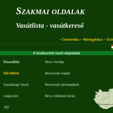
Szakmai oldalak
Vasútlista - vasútkereső
~
Comandau
~
Nyíregyháza
~
Szo
A kiválasztott vasút alapadatai
Kisszállás
Nincs honlap
Dél-Alföld
Nincsenek képek
Gazdasági Vasút
Nincsenek járműadatok
megszűnt
Nincs történeti leírás
760