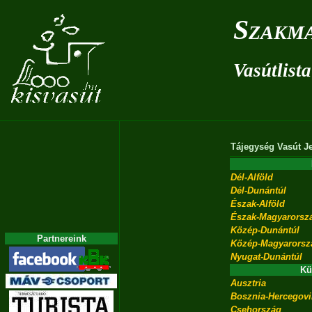
Szakma
Vasútlista
Tájegység
Vasút
J
Dél-Alföld
Dél-Dunántúl
Észak-Alföld
Észak-Magyarorsz
Közép-Dunántúl
Partnereink
Közép-Magyarorsz
Nyugat-Dunántúl
Kü
Ausztria
Bosznia-Hercegov
Csehország