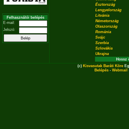
Észtország
Lengyelország
Litvánia
Felhasználói belépés
Németország
E-mail:
Olaszország
Jelszó:
Románia
Svájc
Szerbia
Szlovákia
Ukrajna
Hossz 
(c)
Kisvasutak Baráti Köre
Eg
Belépés
-
Webmail