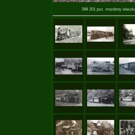
399 201 psz. mozdony olaszk