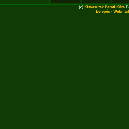
(c)
Kisvasutak Baráti Köre
Eg
Belépés
-
Webmail