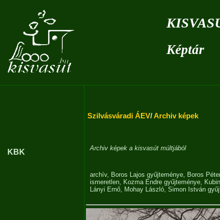
kisvas
Képtár
Szilvásváradi ÁEV
/
Archiv képek
Archiv képek a kisvasút múltjából
KBK
archív
,
Boros Lajos gyűjteménye
,
Boros Péte
ismeretlen
,
Kozma Endre gyűjteménye
,
Kubi
Lányi Ernő
,
Mohay László
,
Simon István gyű