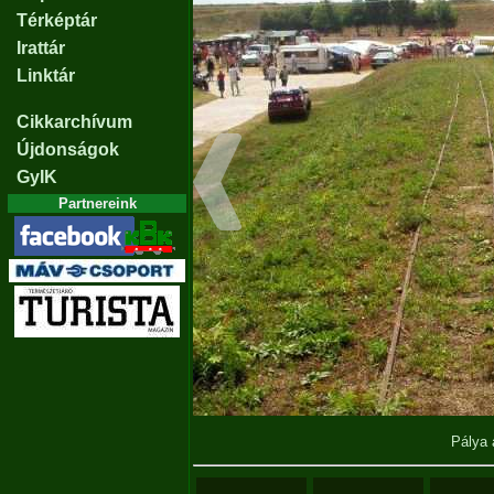
Térképtár
Irattár
Linktár
Cikkarchívum
Újdonságok
GyIK
Partnereink
Pálya 