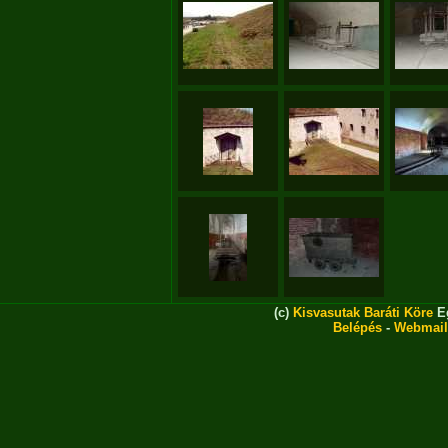
(c)
Kisvasutak Baráti Köre
Eg
Belépés
-
Webmail