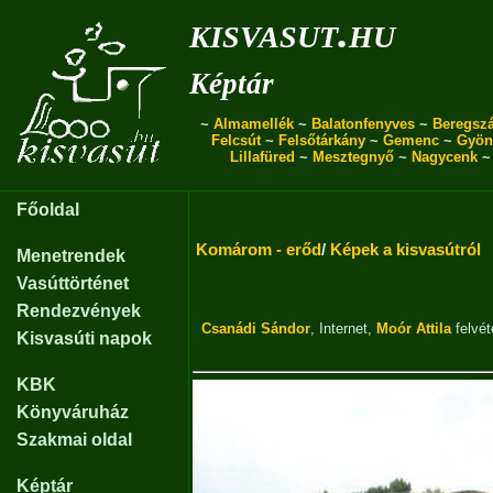
kisvasut.hu
Képtár
~
Almamellék
~
Balatonfenyves
~
Beregszá
Felcsút
~
Felsőtárkány
~
Gemenc
~
Gyön
Lillafüred
~
Mesztegnyő
~
Nagycenk
Főoldal
Komárom - erőd
/
Képek a kisvasútról
Menetrendek
Vasúttörténet
Rendezvények
Csanádi Sándor
,
Internet
,
Moór Attila
felvét
Kisvasúti napok
KBK
Könyváruház
Szakmai oldal
Képtár