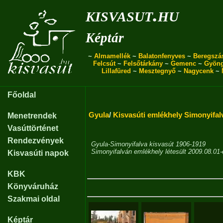
kisvasut.hu
Képtár
~
Almamellék
~
Balatonfenyves
~
Beregszá
Felcsút
~
Felsőtárkány
~
Gemenc
~
Gyön
Lillafüred
~
Mesztegnyő
~
Nagycenk
~
Főoldal
Gyula
/
Kisvasúti emlékhely Simonyifal
Menetrendek
Vasúttörténet
Rendezvények
Gyula-Simonyifalva kisvasút 1906-1919
Simonyifalván emlékhely létesült 2009.08.01-
Kisvasúti napok
KBK
Könyváruház
Szakmai oldal
Képtár