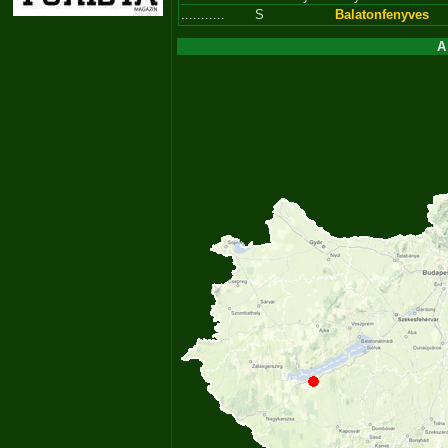
...........
S
Balatonfenyves
A