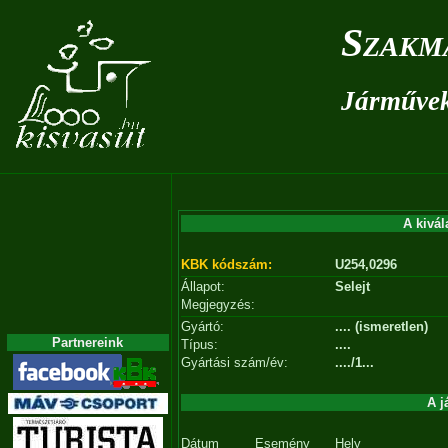
Szakm
Járművek 
A kivál
KBK kódszám:
U254,0296
Állapot:
Selejt
Megjegyzés:
Gyártó:
.... (ismeretlen)
Partnereink
Típus:
....
Gyártási szám/év:
..../1...
A j
Dátum
Esemény
Hely