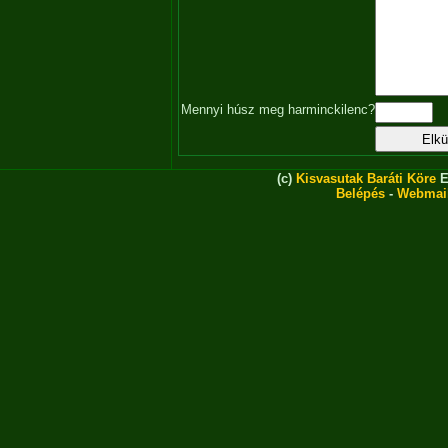
Mennyi húsz meg harminckilenc?
(c)
Kisvasutak Baráti Köre
E
Belépés
-
Webmai