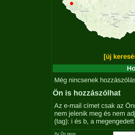
[új keresé
Ho
Még nincsenek hozzászólá
Ön is hozzászólhat
Az e-mail címet csak az Önn
nem jelenik meg és nem ad
(tag): i és b, a megengedet
Az Ön neve: