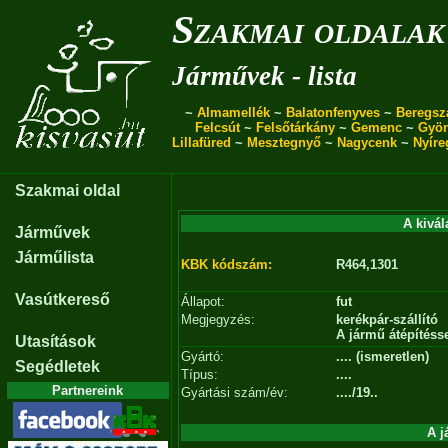
Szakmai oldalak
Járművek - lista
~
Almamellék
~
Balatonfenyves
~
Beregsz
Felcsút
~
Felsőtárkány
~
Gemenc
~
Gyö
Lillafüred
~
Mesztegnyő
~
Nagycenk
~
Nyíre
Szakmai oldal
A kivál
Járművek
Járműlista
KBK kódszám:
R464,1301
Vasútkereső
Állapot:
fut
Megjegyzés:
kerékpár-szállító
A jármű átépítéssel
Utasítások
Gyártó:
.... (ismeretlen)
Segédletek
Típus:
....
Partnereink
Gyártási szám/év:
..../19..
A j