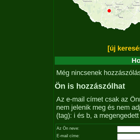
[új keresé
Ho
Még nincsenek hozzászólá
Ön is hozzászólhat
Az e-mail címet csak az Önn
nem jelenik meg és nem ad
(tag): i és b, a megengedet
Az Ön neve:
E-mail címe: