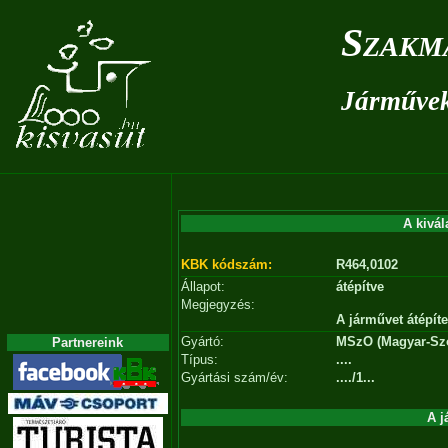
Szakm
Járművek 
A kivál
KBK kódszám:
R464,0102
Állapot:
átépítve
Megjegyzés:
A járművet átépíte
Gyártó:
MSzO (Magyar-Szo
Partnereink
Típus:
....
Gyártási szám/év:
..../1...
A j