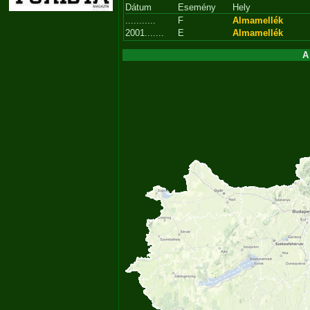
Dátum
Esemény
Hely
...........
F
Almamellék
2001.......
E
Almamellék
A