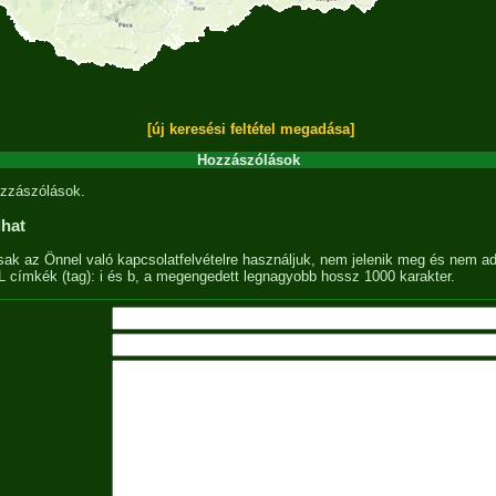
[új keresési feltétel megadása]
Hozzászólások
zzászólások.
lhat
sak az Önnel való kapcsolatfelvételre használjuk, nem jelenik meg és nem ad
címkék (tag): i és b, a megengedett legnagyobb hossz 1000 karakter.