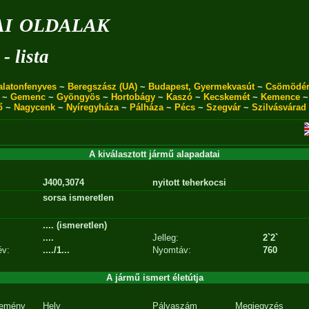
i oldalak
- lista
alatonfenyves
~
Beregszász (UA)
~
Budapest, Gyermekvasút
~
Csömödé
~
Gemenc
~
Gyöngyös
~
Hortobágy
~
Kaszó
~
Kecskemét
~
Kemence
ő
~
Nagycenk
~
Nyíregyháza
~
Pálháza
~
Pécs
~
Szegvár
~
Szilvásvárad
A kiválasztott jármű alapadatai
J400,3074
nyitott teherkocsi
sorsa ismeretlen
.... (ismeretlen)
....
Jelleg:
2`2`
év:
..../1...
Nyomtáv:
760
A jármű ismert életútja
emény
Hely
Pályaszám
Megjegyzés