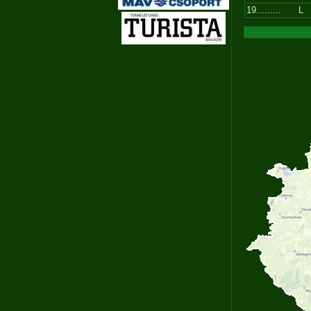
19.........
L