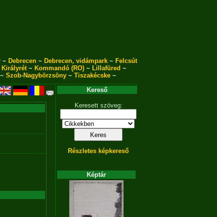
r
~
Debrecen
~
Debrecen, vidámpark
~
Felcsút
~
Királyrét
~
Kommandó (RO)
~
Lillafüred
~
~
Szob-Nagybörzsöny
~
Tiszakécske
~
Kereső
Keresett szöveg:
Részletes képkereső
Képtár