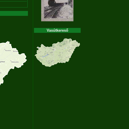
Vasútkereső