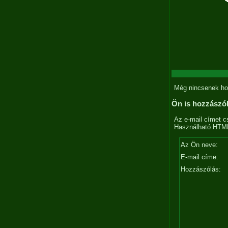
Még nincsenek ho
Ön is hozzászó
Az e-mail címet c
Használható HTML 
Az Ön neve:
E-mail címe:
Hozzászólás: