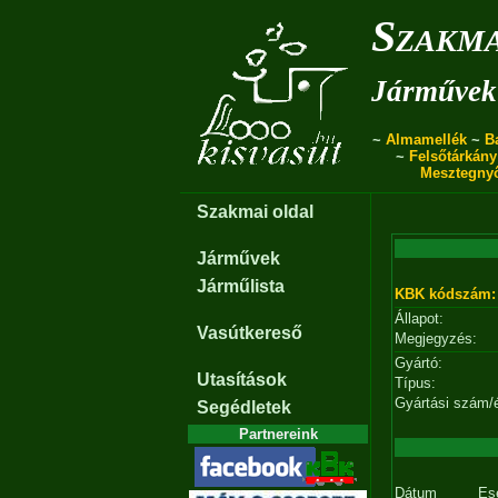
Szakma
Járművek 
~
Almamellék
~
B
~
Felsőtárkány
Mesztegny
Szakmai oldal
Járművek
Járműlista
KBK kódszám:
Állapot:
Vasútkereső
Megjegyzés:
Gyártó:
Utasítások
Típus:
Gyártási szám/
Segédletek
Partnereink
Dátum
Es