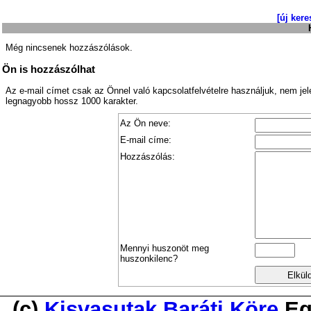
[új kere
Még nincsenek hozzászólások.
Ön is hozzászólhat
Az e-mail címet csak az Önnel való kapcsolatfelvételre használjuk, nem je
legnagyobb hossz 1000 karakter.
Az Ön neve:
E-mail címe:
Hozzászólás:
Mennyi huszonöt meg
huszonkilenc?
(c)
Kisvasutak Baráti Köre
Eg