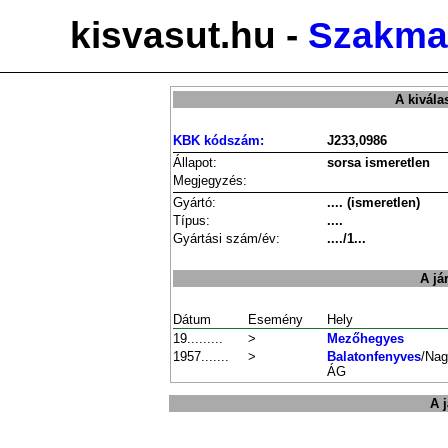
kisvasut.hu -
Szakmai
A kivála
KBK kódszám:
J233,0986
Állapot:
sorsa ismeretlen
Megjegyzés:
Gyártó:
.... (ismeretlen)
Típus:
....
Gyártási szám/év:
..../1...
A já
Dátum
Esemény
Hely
19.........
>
Mezőhegyes
1957.......
>
Balatonfenyves
/Nag
ÁG
A 