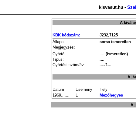
kisvasut.hu -
Sza
A kivála
KBK kódszám:
J232,7125
Állapot:
sorsa ismeretlen
Megjegyzés:
Gyártó:
.... (ismeretlen)
Típus:
....
Gyártási szám/év:
..../1...
A já
Dátum
Esemény
Hely
1969.......
L
Mezőhegyes
A 