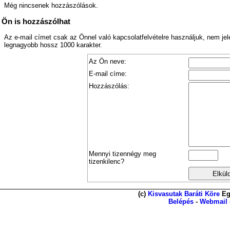
Még nincsenek hozzászólások.
Ön is hozzászólhat
Az e-mail címet csak az Önnel való kapcsolatfelvételre használjuk, nem je
legnagyobb hossz 1000 karakter.
Az Ön neve:
E-mail címe:
Hozzászólás:
Mennyi tizennégy meg
tizenkilenc?
(c)
Kisvasutak Baráti Köre
Eg
Belépés
-
Webmail