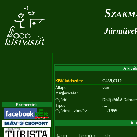
Szakm
Járművek 
A kivál
KBK kódszám:
G435,0712
Állapot:
van
Megjegyzés:
Gyártó:
DbJj (MÁV Debrece
Partnereink
Típus:
....
Gyártási szám/év:
..../1955
A j
Dátum
Esemény
Hely