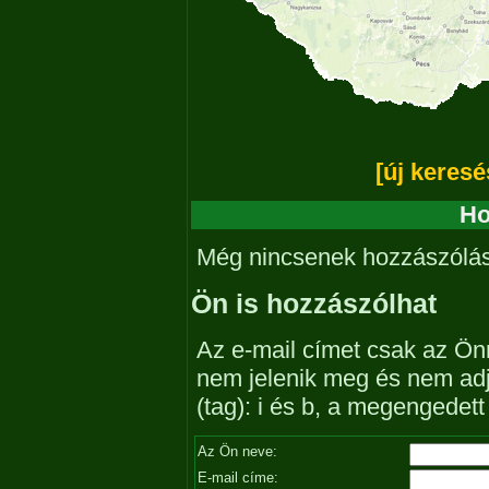
[új keresé
Ho
Még nincsenek hozzászólá
Ön is hozzászólhat
Az e-mail címet csak az Önn
nem jelenik meg és nem ad
(tag): i és b, a megengedet
Az Ön neve:
E-mail címe: