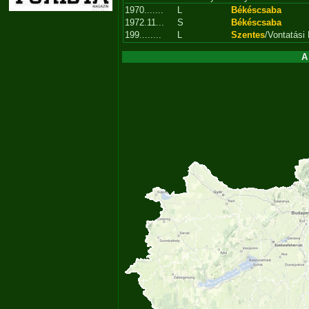
1970.......
L
Békéscsaba
1972.11...
S
Békéscsaba
199........
L
Szentes
/Vontatási 
A