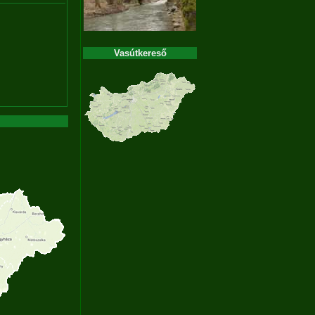
Vasútkereső