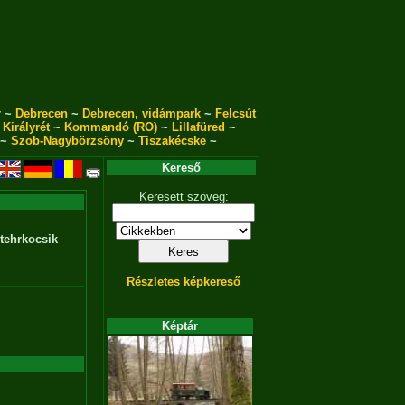
r
~
Debrecen
~
Debrecen, vidámpark
~
Felcsút
~
Királyrét
~
Kommandó (RO)
~
Lillafüred
~
~
Szob-Nagybörzsöny
~
Tiszakécske
~
Kereső
Keresett szöveg:
 tehrkocsik
Részletes képkereső
Képtár