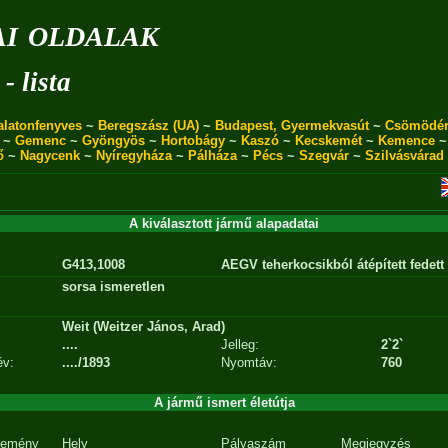
i oldalak
- lista
alatonfenyves
~
Beregszász (UA)
~
Budapest, Gyermekvasút
~
Csömödé
~
Gemenc
~
Gyöngyös
~
Hortobágy
~
Kaszó
~
Kecskemét
~
Kemence
ő
~
Nagycenk
~
Nyíregyháza
~
Pálháza
~
Pécs
~
Szegvár
~
Szilvásvárad
A kiválasztott jármű alapadatai
G413,1008
AEGV teherkocsikból átépített fedett
sorsa ismeretlen
Weit (Weitzer János, Arad)
....
Jelleg:
2`2`
év:
..../1893
Nyomtáv:
760
A jármű ismert életútja
emény
Hely
Pályaszám
Megjegyzés