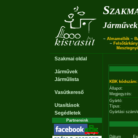
Szakma
Járművek 
~
Almamellék
~
B
~
Felsőtárkány
Mesztegny
Szakmai oldal
Járművek
Járműlista
KBK kódszám:
Állapot:
Vasútkereső
Megjegyzés:
Gyártó:
Utasítások
Típus:
Gyártási szám/
Segédletek
Partnereink
Dátum
Es