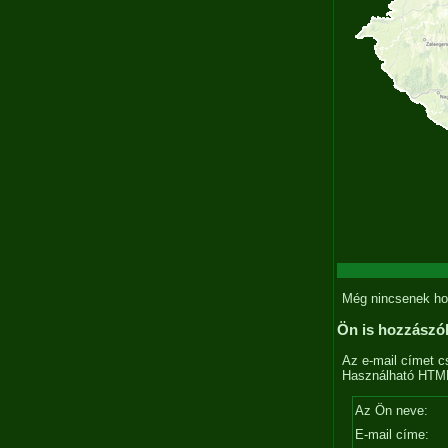
Még nincsenek ho
Ön is hozzászó
Az e-mail címet c
Használható HTML 
Az Ön neve:
E-mail címe: