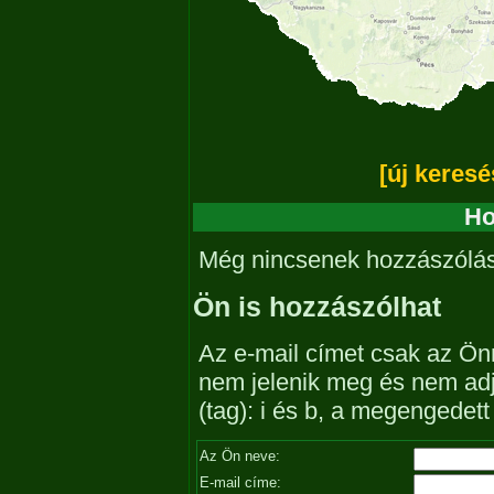
[új keresé
Ho
Még nincsenek hozzászólá
Ön is hozzászólhat
Az e-mail címet csak az Önn
nem jelenik meg és nem ad
(tag): i és b, a megengedet
Az Ön neve:
E-mail címe: