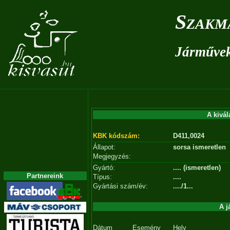
Szakm
Járművek 
A kivál
KBK kódszám:
D411,0024
Állapot:
sorsa ismeretlen
Megjegyzés:
Gyártó:
.... (ismeretlen)
Partnereink
Típus:
....
Gyártási szám/év:
..../1...
A j
Dátum
Esemény
Hely