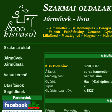
Szakmai oldalak
Járművek - lista
~
Almamellék
~
Balatonfenyves
~
Beregsz
Felcsút
~
Felsőtárkány
~
Gemenc
~
Gyö
Lillafüred
~
Mesztegnyő
~
Nagycenk
~
Nyíre
Szakmai oldal
A kivál
Járművek
Járműlista
KBK kódszám:
8250,0007
Állapot:
sorsa ismeretlen
Vasútkereső
Megjegyzés:
benzin sína.
Gyártó:
Házi (Házi építés
Utasítások
Típus:
x
Gyártási szám/év:
x/1927
Segédletek
Partnereink
A j
Dátum
Esemény
Hely