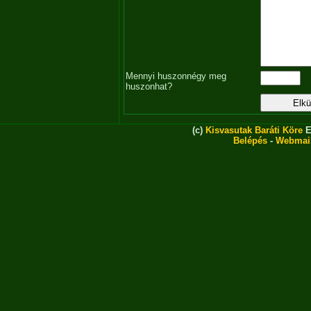
Mennyi huszonnégy meg
huszonhat?
(c)
Kisvasutak Baráti Köre
E
Belépés
-
Webmai