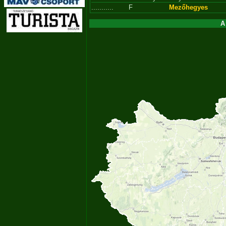
...........
F
Mezőhegyes
A