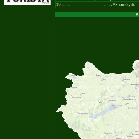
19.........
....../Aknamélyítő
A