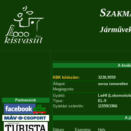
Szakm
Járművek 
A kivál
KBK kódszám:
3238,9559
Állapot:
sorsa ismeretlen
Megjegyzés:
Gyártó:
LwHf (Lokomotivb
Partnereink
Típus:
EL-9
Gyártási szám/év:
11559/1966
A j
Dátum
Esemény
Hely