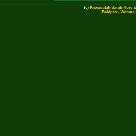
(c)
Kisvasutak Baráti Köre
E
Belépés
-
Webmai