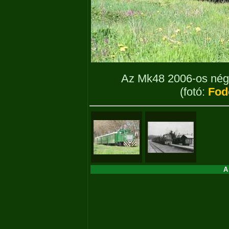
Az Mk48 2006-os négy 
(fotó:
Fodo
A