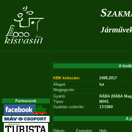
Szakm
Járművek 
A kivál
KBK kódszám:
2488,2017
Állapot:
fut
Megjegyzés:
Gyártó:
RÁBA (RÁBA Magy
Partnereink
Típus:
M041
Gyártási szám/év:
17/1960
A j
Dátum
Esemény
Hely