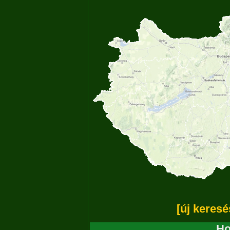
[új keresé
Ho